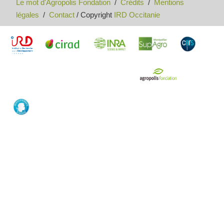
Le mot d'Agropolis Fondation
/
Crédits
/
Mentions
légales
/
Contact
/ Copyright
IRD Occitanie